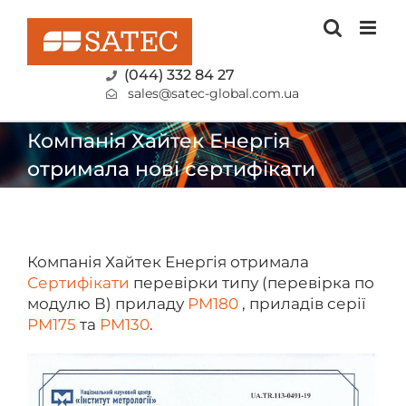
Skip
to
content
(044) 332 84 27
sales@satec-global.com.ua
Компанія Хайтек Енергія
отримала нові сертифікати
Компанія Хайтек Енергія отримала
Сертифікати
перевірки типу (перевірка по
модулю В) приладу
РМ180
, приладів серії
РМ175
та
РМ130
.