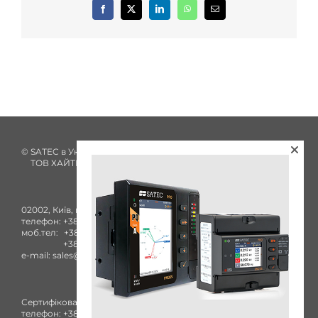
Facebook
X
LinkedIn
WhatsApp
E-
mail:
© SATEC в Україні з 2002 року
ТОВ ХАЙТЕК ЕНЕРГІЯ
02002, Київ, вул. Комбінатна, 25А
телефон:
+38 (044) 332-84-27
моб.тел:
+38 (050) 753-40-93
+38 (096) 436-73-38
e-mail:
sales@satec-global.com.ua
Сертифікований сервісний центр
телефон:
+38 (044) 332-84-27