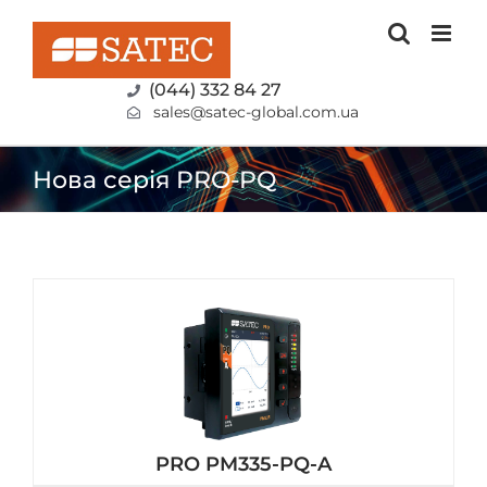
Skip
to
content
(044) 332 84 27
sales@satec-global.com.ua
Нова серія PRO-PQ
PRO PM335-PQ-A