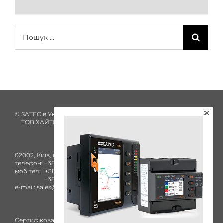
Пошук
...
© SATEC в Україні з 2002 року
ТОВ ХАЙТЕК ЕНЕРГІЯ
02002, Київ, вул. Комбінатна, 25А
телефон:
+38 (044) 332-84-27
моб.тел:
+38 (050) 753-40-93
+38 (096) 436-73-38
e-mail:
sales@satec-global.com.ua
Сертифікований сервісний центр