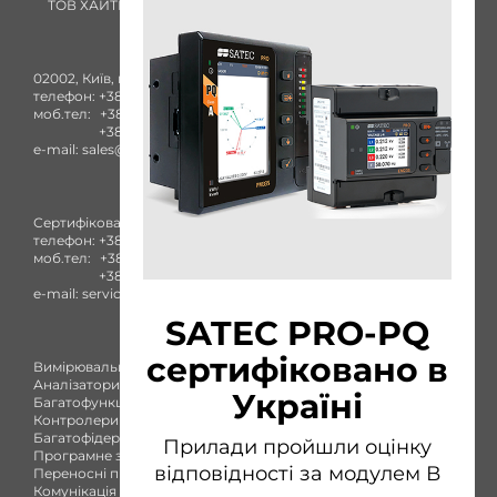
ТОВ ХАЙТЕК ЕНЕРГІЯ
02002, Київ, вул. Комбінатна, 25А
телефон:
+38 (044) 332-84-27
моб.тел:
+38 (050) 753-40-93
+38 (096) 436-73-38
e-mail:
sales@satec-global.com.ua
Сертифікований сервісний центр
телефон:
+38 (044) 332-84-27
моб.тел:
+38 (050) 753-40-93
+38 (096) 436-73-38
e-mail:
service@satec-global.com.ua
SATEC PRO-PQ
сертифіковано в
Вимірювальні прилади
Аналізатори якості
Україні
Багатофункціональні лічильники
Контролери приєднання
Багатофідерний лічильник
Прилади пройшли оцінку
Програмне забезпечення
відповідності за модулем В
Переносні прилади
Комунікація