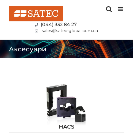
Skip
to
content
(044) 332 84 27
sales@satec-global.com.ua
Аксесуари
HACS