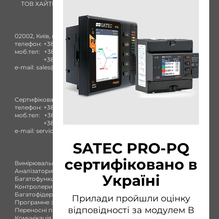
ТОВ ХАЙТЕК ЕНЕРГІЯ
02002, Київ, вул. Комбінатна, 25А
телефон:
+38 (044) 332-84-27
моб.тел:
+38 (050) 753-40-93
+38 (096) 436-73-38
e-mail:
sales@satec-global.com.ua
Сертифікований сервісний центр
телефон:
+38 (044) 332-84-27
моб.тел:
+38 (050) 753-40-93
+38 (096) 436-73-38
e-mail:
service@satec-global.com.ua
SATEC PRO-PQ
сертифіковано в
Вимірювальні прилади
Аналізатори якості
Україні
Багатофункціональні лічильники
Контролери приєднання
Багатофідерний лічильник
Прилади пройшли оцінку
Програмне забезпечення
відповідності за модулем В
Переносні прилади
Комунікація