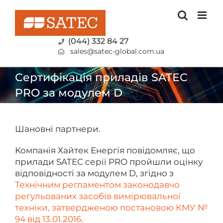
Skip
to
content
(044) 332 84 27
sales@satec-global.com.ua
Сертифікація приладів SATEC
PRO за модулем D
Шановні партнери.
Компанія Хайтек Енергія повідомляє, що
прилади SATEC серії PRO пройшли оцінку
відповідності за модулем D, згідно з
Технічним регламентом законодавчо
регульованих засобів вимірювальної
техніки, затвердженою постановою КМУ №
94 від 13.01.2016.