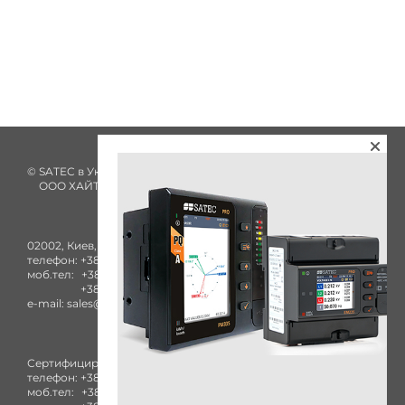
© SATEC в Украине с 2002 года
ООО ХАЙТЕК ЭНЕРГИЯ
02002, Киев, ул. Комбинатная, 25А
телефон:
+38 (044) 332-84-27
моб.тел:
+38 (050) 753-40-93
+38 (096) 436-73-38
e-mail:
sales@satec-global.com.ua
Сертифицированный сервисный центр
телефон:
+38 (044) 332-84-27
моб.тел:
+38 (050) 753-40-93