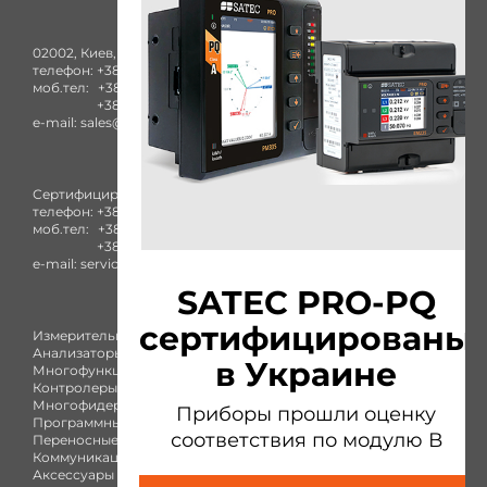
02002, Киев, ул. Комбинатная, 25А
телефон:
+38 (044) 332-84-27
моб.тел:
+38 (050) 753-40-93
+38 (096) 436-73-38
e-mail:
sales@satec-global.com.ua
Сертифицированный сервисный центр
телефон:
+38 (044) 332-84-27
моб.тел:
+38 (050) 753-40-93
+38 (096) 436-73-38
e-mail:
service@satec-global.com.ua
SATEC PRO-PQ
сертифицированы
Измерительные приборы
Анализаторы качества
в Украине
Многофункциональные счетчики
Контролеры присоединения
Многофидерный измеритель
Приборы прошли оценку
Программный комплекс
соответствия по модулю В
Переносные приборы
Коммуникация
Аксессуары