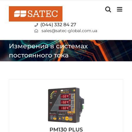
Skip
to
content
(044) 332 84 27
sales@satec-global.com.ua
Измерения в системах
постоянного тока
PM130 PLUS