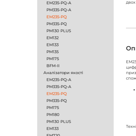
двох
EM235-PQ-A
PM335-PQ-A
EM235-PQ
PM335-PQ
PM130 PLUS
EM132
EM133
Оп
PM135
PM175
EM23
BFM-II
цифр
Аналізатори якості
приз
спож
EM235-PQ-A
PM335-PQ-A
EM235-PQ
PM335-PQ
PM175
PM180
PM130 PLUS
Техн
EM133
EM720