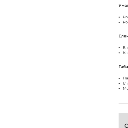
Умов
Ро
Ро
Еле
Ел
Ка
Габа
Па
Гл
Мо
С