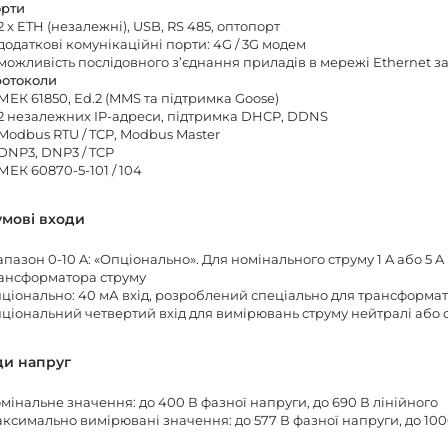
рти
2 x ETH (незалежні), USB, RS 485, оптопорт
додаткові комунікаційні порти: 4G / 3G модем
можливість послідовного з’єднання приладів в мережі Ethernet з
отоколи
МЕК 61850, Ed.2 (MMS та підтримка Goose)
2 незалежних IP-адреси, підтримка DHCP, DDNS
Modbus RTU / TCP, Modbus Master
DNP3, DNP3 / TCP
МЕК 60870-5-101 / 104
умові входи
апазон 0-10 A: «Опціонально». Для номінального струму 1 A або 5
ансформатора струму
ціонально: 40 мА вхід, розроблений спеціально для трансформа
ціональний четвертий вхід для вимірювань струму нейтралі або 
ди напруг
мінальне значення: до 400 В фазної напруги, до 690 В лінійного
ксимально вимірювані значення: до 577 В фазної напруги, до 100