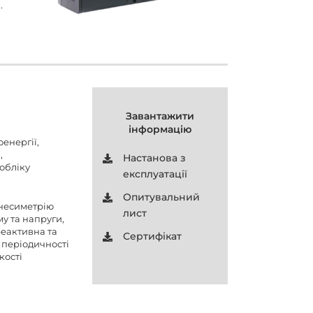
.
Завантажити
інформацію
енергії,
,
Настанова з
 обліку
експлуатації
Опитувальний
 несиметрію
лист
му та напруги,
реактивна та
Сертифікат
 періодичності
кості