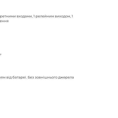
ретними входами, 1 релейним виходом, 1
рення
ь
м від батареї. Без зовнішнього джерела