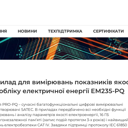
ННЯ
НОВИНИ
ТЕХПІДТРИМКА
СЕРТИФІКАТИ
Главна
илад для вимірювань показників якос
 обліку електричної енергії EM235-PQ
я PRO-PQ – сучасні багатофункціональні цифрові вимірювальні
творювачі SATEC. В приладах передбачено всі необхідні функції
рювань і аналізу параметрів якості електроенергії, 16 ГБ
гонезалежної пам’яті (запис подій протягом 3-х років) і найвищи
нь електробезпеки CAT IV. Завдяки підтримці протоколу IEC 61850 