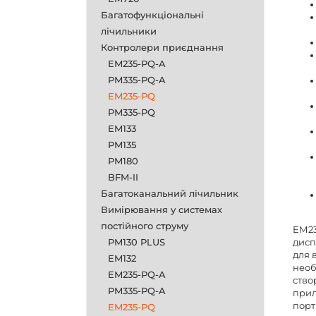
Багатофункціональні
лічильники
Контролери приєднання
EM235-PQ-A
PM335-PQ-A
EM235-PQ
PM335-PQ
EM133
PM135
PM180
BFM-II
Багатоканальний лічильник
Вимірювання у системах
постійного струму
EМ23
PM130 PLUS
дисп
для 
EM132
необ
EM235-PQ-A
ство
PM335-PQ-A
прил
порт
EM235-PQ