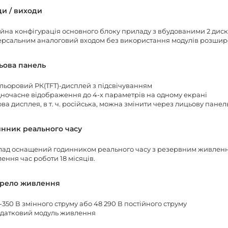
ди / виходи
йна конфігурація основного блоку приладу з вбудованими 2 диск
ерсальним аналоговий входом без використання модулів розши
ьова панель
льоровий РК(TFT)-дисплей з підсвічуванням
ночасне відображення до 4-х параметрів на одному екрані
ва дисплея, в т. ч. російська, можна змінити через лицьову панел
инник реального часу
ад оснащений годинником реального часу з резервним живлення
ення час роботи 18 місяців.
рело живлення
-350 В змінного струму або 48 290 В постійного струму
датковий модуль живлення