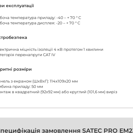
и експлуатації
боча температура приладу: -40 – + 70 ° C
боча температура дисплея: -20 – + 70 ° C
ктробезпека
ектрична міцність ізоляції 4 кВ протягом 1 хвилини
тегорія перенапруги CAT IV
ритні розміри
нель з екраном (ШхВхГ): 114х109х20 мм
ибина приладу: 50 мм
нтаж в квадратний (92х92 мм) або круглий (101,6 мм) виріз
пецифікація замовлення SATEC PRO EM2