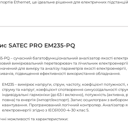
 портів Ethernet, це ідеальне рішення для електричних підстанцій
ис SATEC PRO EM235-PQ
5-PQ – сучасний багатофункціональний аналізатор якості електро
овий вимірювальний перетворювач та лічильник електроенергії
начений для виміру та аналізу параметрів якості електроенергії,
ивачів, підвищення ефективності використання обладнання.
EM235 – вимірює напруги, струм, частоту, коефіцієнт потужності,
струму та напруг, коефіцієнт спотворення синусоїдальності стру
індивідуальні гармоніки (до 63-ї включно), потужність (активна, 
повна) та енергія (імпорт/експорт). Запис осцилограм з вибором
квантування. Програмований логічний контролер. Аналізатор я
електроенергії згідно з IEC61000-4-30 клас S.
ічні можливості та характеристики: