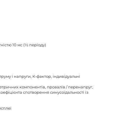
істю 10 мс (½ періоду)
руму і напруги, К-фактор, індивідуальні
тричних компонентів, провалів / перенапруг,
оефіцієнта спотворення синусоїдальності із
исплеї