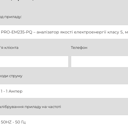
од приладу:
'я клієнта
Телефон
ходи струму
алібрування приладу на частоті