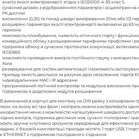
аналіз якості електроенергії згідно з IEC61000-4-30 клас S.
сучасний дизайн з відображенням параметрів і осцилограм на
РК дисплеї
високоточні (0,2S) та понад швидкі вимірювання (10мс або 1/2 пе
розширені параметри якості електроенергії включаючи до 63 і
гармонік
можливість пломбування, наявність оптичного порту і функціон
комерційного обліку з розширеними тарифними профілями і ре
підтримка обміну в сучасних протоколах комунікації, включаючи
IEC61850
можливість проведення вимірів постійного струму з використан
Хола
резервування для систем автоматизації і можливість застосуван
приладу замість декількох за рахунок двох незалежних портів Et
індивідуальними MAC і IP адресами
програмований логічний контролер та модульне виконання при
підтримкою 4 додаткових модулів розширення
5 виконаний в корпусі для монтажу на DIN рейку з кольоровим 
леєм, на якому всі три фази і нейтраль можна контролювати одно
використання меню з можливістю налаштування швидкого доступ
хідних вимірів, підтримка декількох мов, сучасні піктограми і гра
рюють зручне інтуїтивно зрозуміле середовище для ефективної р
адами. У базовій комплектації прилади містять: 1 порт USB, 1 порт
и ETHERNET з підтримкою послідовного з’єднання.