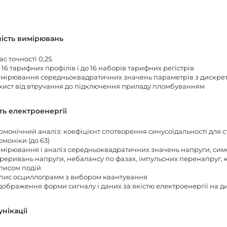
ність вимірювань
ас точності 0,2S
 16 тарифних профілів і до 16 наборів тарифних регістрів
мірювання середньоквадратичних значень параметрів з дискретн
хист від втручання до підключення приладу пломбуванням
ть електроенергії
рмонічний аналіз: коефіцієнт спотворення синусоїдальності для ст
рмоніки (до 63)
мірювання і аналіз середньоквадратичних значень напруги, симе
реривань напруги, небалансу по фазах, імпульсних перенапруг, к
писом подій
пис осциллограмм з вибором квантування
дображення форми сигналу і даних за якістю електроенергії на д
нікації