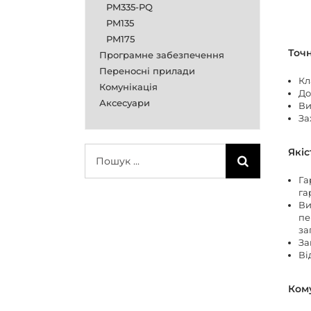
PM335-PQ
PM135
PM175
Точ
Програмне забезпечення
Переносні прилади
Кл
Комунікація
До
Аксесуари
Ви
За
Пошук
Якіс
...
Га
га
Ви
пе
за
За
Ві
Кому