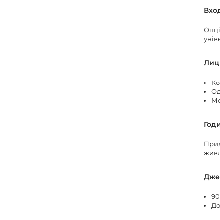
Вхо
Опці
унів
Лиц
Ко
Од
Мо
Год
Прил
живл
Дже
90
До