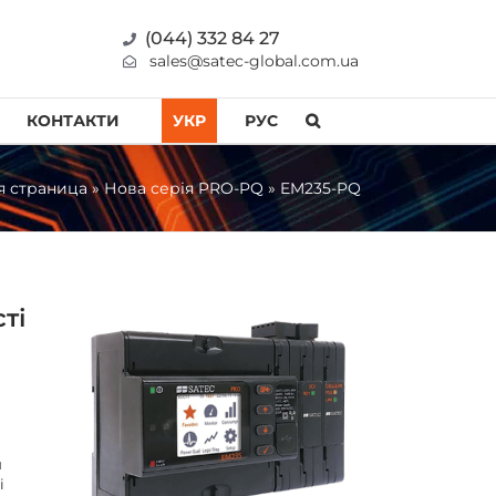
(044) 332 84 27
sales@satec-global.com.ua
КОНТАКТИ
УКР
РУС
я страница
»
Нова серія PRO-PQ
»
EM235-PQ
ті
й
і