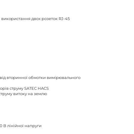
а використання двох розеток RJ-45
 A від вторинної обмотки вимірювального
торів струму SATEC HACS
струму витоку на землю
0 В лінійної напруги