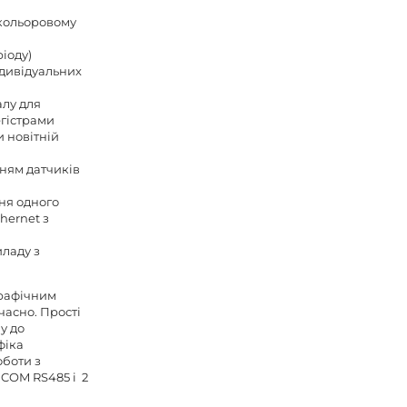
 кольоровому
ріоду)
ндивідуальних
алу для
гістрами
 новітній
ням датчиків
ня одного
hernet з
ладу з
графічним
часно. Прості
у до
фіка
оботи з
 COM RS485 і 2