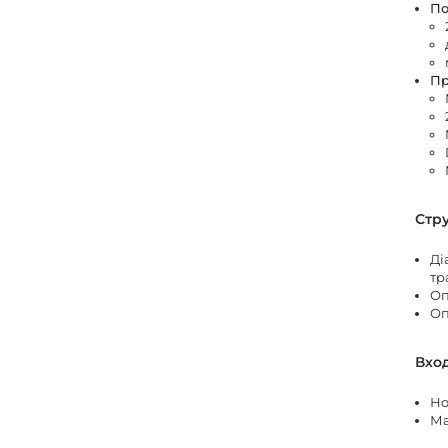
По
Пр
Стр
Ді
тр
Оп
Оп
Вхо
Но
Ма