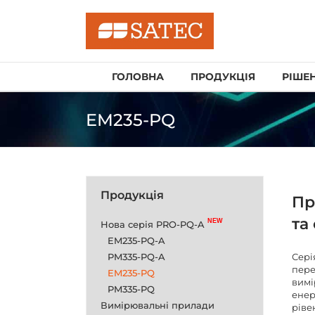
Skip
to
content
ГОЛОВНА
ПРОДУКЦІЯ
РІШЕ
EM235-PQ
Продукція
Пр
та
Нова серія PRO-PQ-A
EM235-PQ-A
PM335-PQ-A
Сері
пере
EM235-PQ
вимі
PM335-PQ
енер
Вимірювальні прилади
ріве