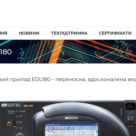
ННЯ
НОВИНИ
ТЕХПІДТРИМКА
СЕРТИФІКАТИ
180
ий прилад EDL180 – переносна, вдосконалена верс