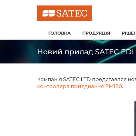
Skip
to
content
ГОЛОВНА
ПРОДУКЦІЯ
РІШЕ
Новий прилад
SATEC EDL
Компанія SATEC LTD представляє нов
контролера приєднання РМ180
.