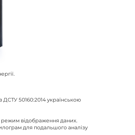
ергії.
 з
ДСТУ 50160:2014
українською
й режим відображення даних.
илограм для подальшого аналізу