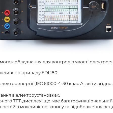
могам обладнання для контролю якості електроен
ожливості приладу EDL180:
ектроенергії (IEC 61000-4-30 клас A, звіти згідно
ання в електроустановках.
рного TFT-дисплея, що має багатофункціональни
ностей з можливістю запису та відображення осц