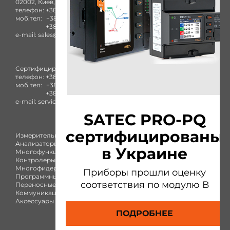
02002, Киев, ул. Комбинатная, 25А
телефон:
+38 (044) 332-84-27
моб.тел:
+38 (050) 753-40-93
+38 (096) 436-73-38
e-mail:
sales@satec-global.com.ua
Сертифицированный сервисный центр
телефон:
+38 (044) 332-84-27
моб.тел:
+38 (050) 753-40-93
+38 (096) 436-73-38
e-mail:
service@satec-global.com.ua
SATEC PRO-PQ
сертифицированы
Измерительные приборы
Анализаторы качества
в Украине
Многофункциональные счетчики
Контролеры присоединения
Многофидерный измеритель
Приборы прошли оценку
Программный комплекс
соответствия по модулю В
Переносные приборы
Коммуникация
Аксессуары
ПОДРОБНЕЕ