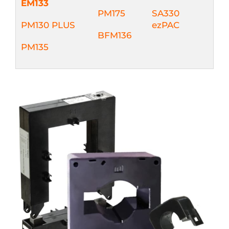
EM133
PM175
SA330
PM130 PLUS
ezPAC
BFM136
PM135