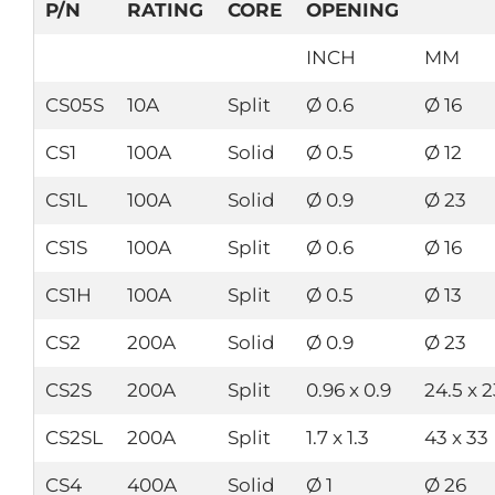
P/N
RATING
CORE
OPENING
INCH
MM
CS05S
10A
Split
Ø 0.6
Ø 16
CS1
100A
Solid
Ø 0.5
Ø 12
CS1L
100A
Solid
Ø 0.9
Ø 23
CS1S
100A
Split
Ø 0.6
Ø 16
CS1H
100A
Split
Ø 0.5
Ø 13
CS2
200A
Solid
Ø 0.9
Ø 23
CS2S
200A
Split
0.96 x 0.9
24.5 x 2
CS2SL
200A
Split
1.7 x 1.3
43 x 33
CS4
400A
Solid
Ø 1
Ø 26