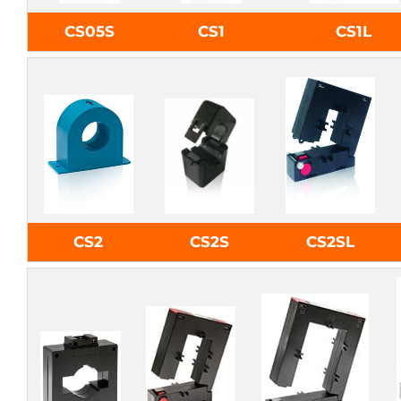
CS05S
CS1
CS1L
CS2
CS2S
CS2SL