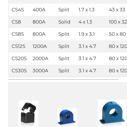
CS4S
400A
Split
1.7 x 1.3
43 x 33
CS8
800A
Solid
4 x 1.3
100 x 3
CS8S
800A
Split
1.9 x 3.1
50 x 80
CS12S
1200A
Split
3.1 x 4.7
80 x 12
CS20S
2000A
Split
3.1 x 4.7
80 x 12
CS30S
3000A
Split
3.1 x 4.7
80 x 12