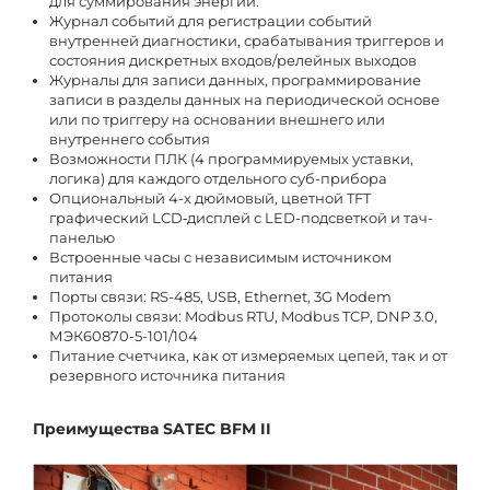
для суммирования энергий.
Журнал событий для регистрации событий
внутренней диагностики, срабатывания триггеров и
состояния дискретных входов/релейных выходов
Журналы для записи данных, программирование
записи в разделы данных на периодической основе
или по триггеру на основании внешнего или
внутреннего события
Возможности ПЛК (4 программируемых уставки,
логика) для каждого отдельного суб-прибора
Опциональный 4-х дюймовый, цветной TFT
графический LCD‑дисплей с LED-подсветкой и тач-
панелью
Встроенные часы с независимым источником
питания
Порты связи: RS-485, USB, Ethernet, 3G Modem
Протоколы связи: Modbus RTU, Modbus TCP, DNP 3.0,
МЭК60870-5-101/104
Питание счетчика, как от измеряемых цепей, так и от
резервного источника питания
Преимущества SATEC BFM II