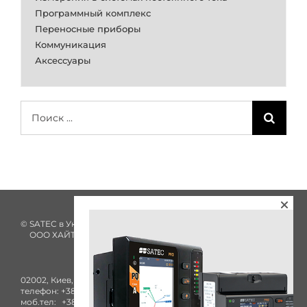
Программный комплекс
Переносные приборы
Коммуникация
Аксессуары
Результат
поиска:
© SATEC в Украине с 2002 года
ООО ХАЙТЕК ЭНЕРГИЯ
02002, Киев, ул. Комбинатная, 25А
телефон:
+38 (044) 332-84-27
моб.тел:
+38 (050) 753-40-93