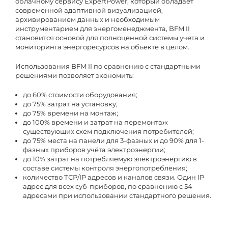
облачному сервису
ExpertPower
, который обладает
современной адаптивной визуализацией,
архивированием данных и необходимым
инструментарием для энергоменеджмента, BFM II
становится основой для полноценной системы учета и
мониторинга энергоресурсов на объекте в целом.
Использования BFM II по сравнению с стандартными
решениями позволяет экономить:
до 60% стоимости оборудования;
до 75% затрат на установку;
до 75% времени на монтаж;
до 100% времени и затрат на перемонтаж
существующих схем подключения потребителей;
до 75% места на панели для 3-фазных и до 90% для 1-
фазных приборов учёта электроэнергии;
до 10% затрат на потребляемую электроэнергию в
составе системы контроля энергопотребления;
количество ТСР/IP адресов и каналов связи. Один IP
адрес для всех суб-приборов, по сравнению с 54
адресами при использовании стандартного решения.