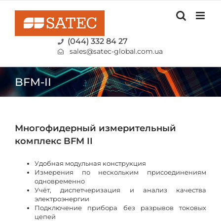
Skip
to
content
(044) 332 84 27
sales@satec-global.com.ua
BFM-II
Многофидерный измерительный
комплекс BFM II
Удобная модульная конструкция
Измерения по нескольким присоединениям
одновременно
Учёт, диспетчеризация и анализ качества
электроэнергии
Подключение прибора без разрывов токовых
цепей