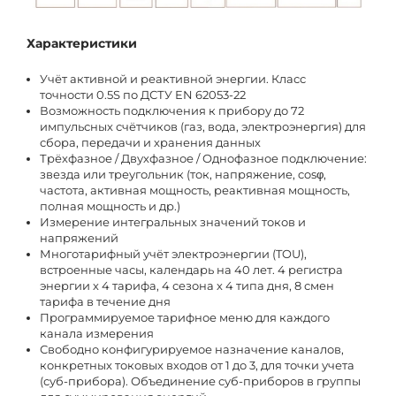
Характеристики
Учёт активной и реактивной энергии. Класс
точности 0.5S по ДСТУ EN 62053-22
Возможность подключения к прибору до 72
импульсных счётчиков (газ, вода, электроэнергия) для
сбора, передачи и хранения данных
Трёхфазное / Двухфазное / Однофазное подключение:
звезда или треугольник (ток, напряжение, cosφ,
частота, активная мощность, реактивная мощность,
полная мощность и др.)
Измерение интегральных значений токов и
напряжений
Многотарифный учёт электроэнергии (TOU),
встроенные часы, календарь на 40 лет. 4 регистра
энергии х 4 тарифа, 4 сезона х 4 типа дня, 8 смен
тарифа в течение дня
Программируемое тарифное меню для каждого
канала измерения
Свободно конфигурируемое назначение каналов,
конкретных токовых входов от 1 до 3, для точки учета
(суб-прибора). Объединение суб-приборов в группы