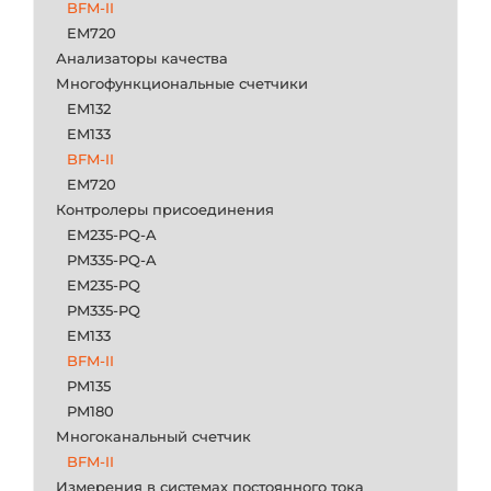
BFM-II
EM720
Анализаторы качества
Многофункциональные счетчики
EM132
EM133
BFM-II
EM720
Контролеры присоединения
EM235-PQ-A
PM335-PQ-A
EM235-PQ
PM335-PQ
EM133
BFM-II
PM135
PM180
Многоканальный счетчик
BFM-II
Измерения в системах постоянного тока